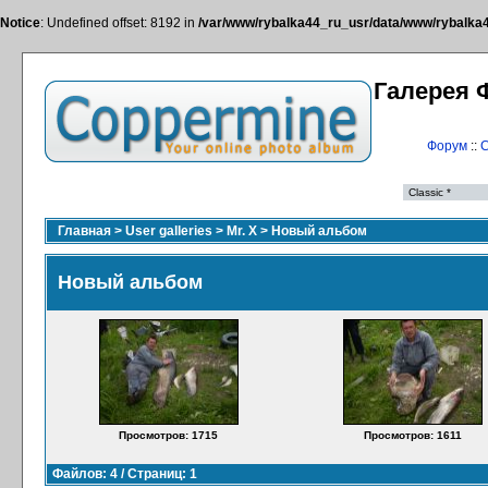
Notice
: Undefined offset: 8192 in
/var/www/rybalka44_ru_usr/data/www/rybalka44
Галерея 
Форум
::
С
Главная
>
User galleries
>
Mr. X
>
Новый альбом
Новый альбом
Просмотров: 1715
Просмотров: 1611
Файлов: 4 / Страниц: 1