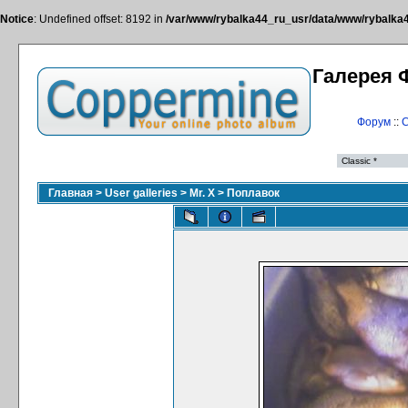
Notice
: Undefined offset: 8192 in
/var/www/rybalka44_ru_usr/data/www/rybalka44
Галерея 
Форум
::
С
Главная
>
User galleries
>
Mr. X
>
Поплавок