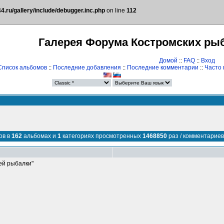
.ru/gallery/include/debugger.inc.php
on line
112
Галерея Форума Костромских ры
Домой
::
FAQ
::
Вход
Список альбомов
::
Последние добавления
::
Последние комментарии
::
Часто
ов в
162
альбомах и
1
категориях просмотренных
1468850
раз / комментариев
ей рыбалки"