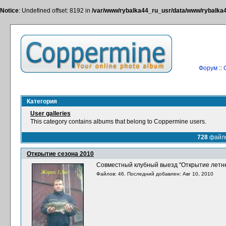
Notice
: Undefined offset: 8192 in
/var/www/rybalka44_ru_usr/data/www/rybalka44
Форум
::
Категория
User galleries
This category contains albums that belong to Coppermine users.
728
файл
Открытие сезона 2010
Cовместный клубный выезд "Открытие летн
Файлов: 46. Последний добавлен: Авг 10, 2010