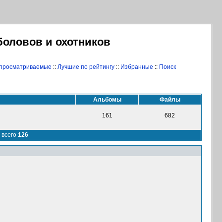
боловов и охотников
 просматриваемые
::
Лучшие по рейтингу
::
Избранные
::
Поиск
Альбомы
Файлы
161
682
 всего
126