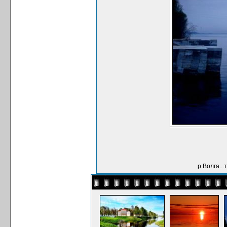
р.Волга..