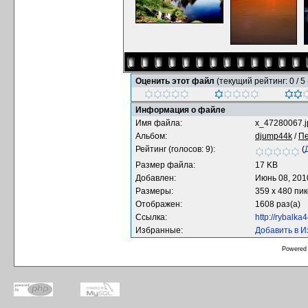
Оценить этот файл
(текущий рейтинг: 0 / 5 
Информация о файле
Имя файла:
x_47280067.j
Альбом:
djump44k
/
П
Рейтинг (голосов: 9):
(
Размер файла:
17 KB
Добавлен:
Июнь 08, 201
Размеры:
359 x 480 пи
Отображен:
1608 раз(а)
Ссылка:
http://rybalk
Избранные:
Добавить в 
Powered