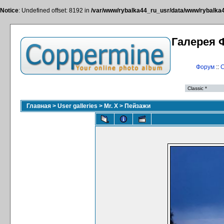
Notice
: Undefined offset: 8192 in
/var/www/rybalka44_ru_usr/data/www/rybalka44
Галерея 
Форум
::
С
Главная
>
User galleries
>
Mr. X
>
Пейзажи