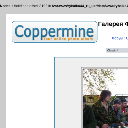
Notice
: Undefined offset: 8192 in
/var/www/rybalka44_ru_usr/data/www/rybalka44
Галерея 
Форум
::
С