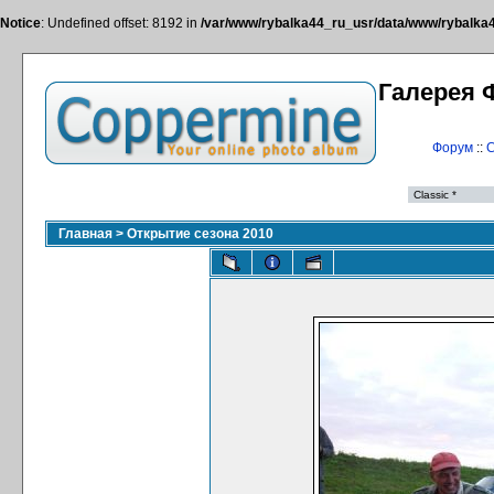
Notice
: Undefined offset: 8192 in
/var/www/rybalka44_ru_usr/data/www/rybalka44
Галерея 
Форум
::
С
Главная
>
Открытие сезона 2010