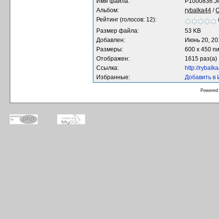
Имя файла:
P1000836.J
Альбом:
rybalka44
/
О
Рейтинг (голосов: 12):
Размер файла:
53 KB
Добавлен:
Июнь 20, 20
Размеры:
600 x 450 п
Отображен:
1615 раз(а)
Ссылка:
http://rybal
Избранные:
Добавить в
Powered