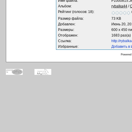
Имя файла:
P1000815.J
Альбом:
rybalka44
/
О
Рейтинг (голосов: 18):
Размер файла:
73 KB
Добавлен:
Июнь 20, 20
Размеры:
600 x 450 п
Отображен:
1683 раз(а)
Ссылка:
http://rybal
Избранные:
Добавить в
Powered