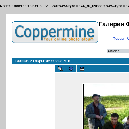
Notice
: Undefined offset: 8192 in
/var/www/rybalka44_ru_usr/data/www/rybalka44
Галерея 
Форум
::
С
Главная
>
Открытие сезона 2010