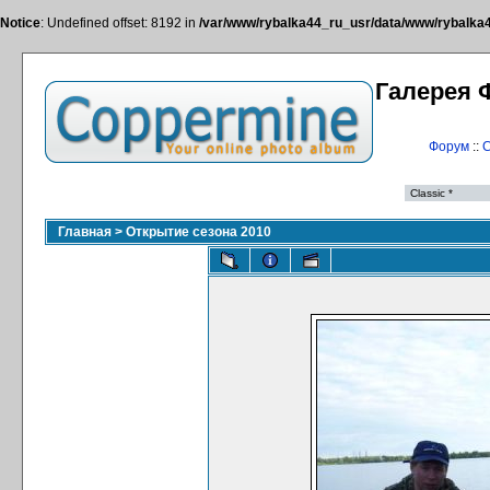
Notice
: Undefined offset: 8192 in
/var/www/rybalka44_ru_usr/data/www/rybalka44
Галерея 
Форум
::
С
Главная
>
Открытие сезона 2010