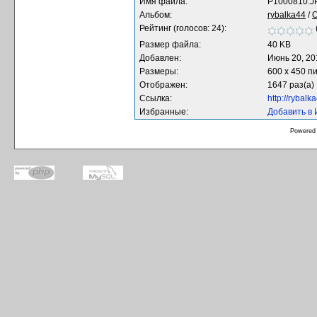
Имя файла:
P1000810.J
Альбом:
rybalka44
/
О
Рейтинг (голосов: 24):
Размер файла:
40 KB
Добавлен:
Июнь 20, 20
Размеры:
600 x 450 п
Отображен:
1647 раз(а)
Ссылка:
http://rybal
Избранные:
Добавить в
Powered