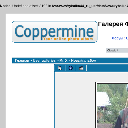
Notice
: Undefined offset: 8192 in
/var/www/rybalka44_ru_usr/data/www/rybalka44
Галерея 
Форум
::
С
Главная
>
User galleries
>
Mr. X
>
Новый альбом