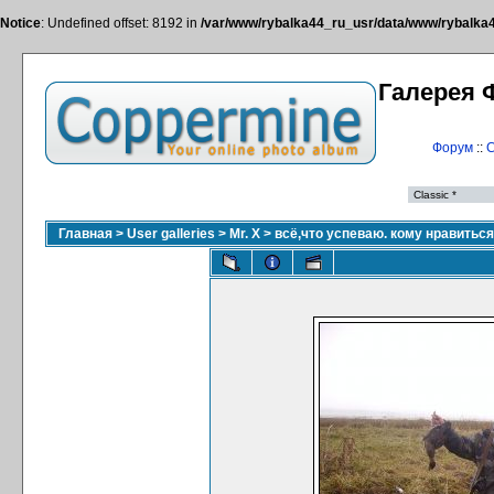
Notice
: Undefined offset: 8192 in
/var/www/rybalka44_ru_usr/data/www/rybalka44
Галерея 
Форум
::
С
Главная
>
User galleries
>
Mr. X
>
всё,что успеваю. кому нравитьс