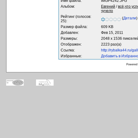
Имя файла:
IMGP4242.JPG
Альбом:
Евгений
/
всё,что ус
чучело
Рейтинг (голосов:
(
Детали
)
25):
Размер файла:
609 KB
Добавлен:
Фев 15, 2011
Размеры:
2048 x 1536 пикселе
Отображен:
2223 раз(а)
Ссылка:
http://rybalka44.ru/g
Избранные:
Добавить в Избранн
Powered