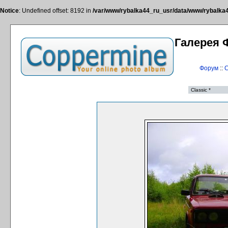
Notice
: Undefined offset: 8192 in
/var/www/rybalka44_ru_usr/data/www/rybalka44
Галерея 
Форум
::
С