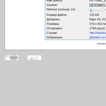
Имя файла:
PICT0962_[
Альбом:
ПЕТРОВИЧ 
Рейтинг (голосов: 14):
Размер файла:
135 KB
Добавлен:
Март 03, 20
Размеры:
576 x 432 п
Отображен:
1784 раз(а)
Ссылка:
http://rybal
Избранные:
Добавить в
Powered