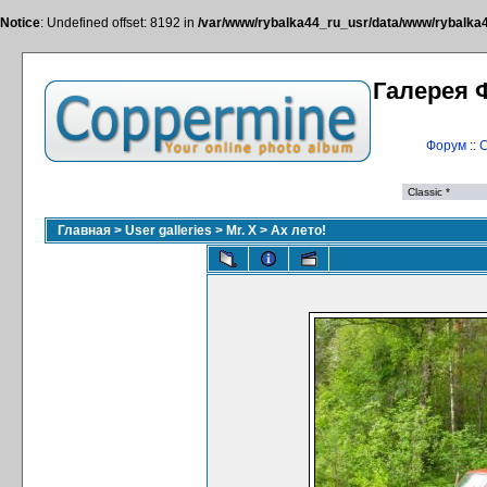
Notice
: Undefined offset: 8192 in
/var/www/rybalka44_ru_usr/data/www/rybalka44
Галерея 
Форум
::
С
Главная
>
User galleries
>
Mr. X
>
Ах лето!