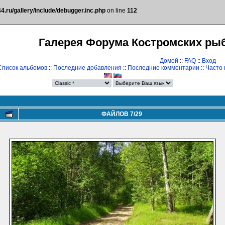
.ru/gallery/include/debugger.inc.php
on line
112
Галерея Форума Костромских ры
Домой
::
FAQ
::
Вход
Список альбомов
::
Последние добавления
::
Последние комментарии
::
Часто
ФАЙЛОВ 7/29