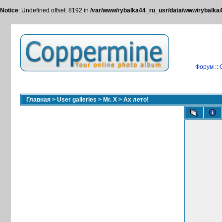
Notice
: Undefined offset: 8192 in
/var/www/rybalka44_ru_usr/data/www/rybalka44
Форум
::
Главная
>
User galleries
>
Mr. X
>
Ах лето!