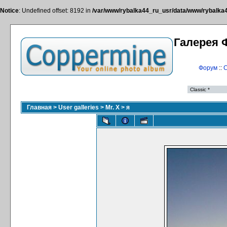
Notice
: Undefined offset: 8192 in
/var/www/rybalka44_ru_usr/data/www/rybalka44
Галерея 
Форум
::
С
Главная
>
User galleries
>
Mr. X
>
я