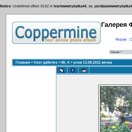
Notice
: Undefined offset: 8192 in
/var/www/rybalka44_ru_usr/data/www/rybalka44
Галерея 
Форум
::
С
Главная
>
User galleries
>
Mr. X
>
улов 13.08.2011 вечер