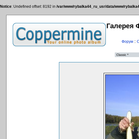
Notice
: Undefined offset: 8192 in
/var/www/rybalka44_ru_usr/data/www/rybalka44
Галерея 
Форум
::
С