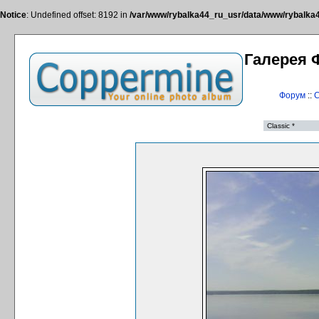
Notice
: Undefined offset: 8192 in
/var/www/rybalka44_ru_usr/data/www/rybalka44
Галерея 
Форум
::
С