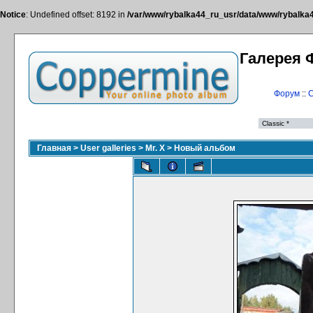
Notice
: Undefined offset: 8192 in
/var/www/rybalka44_ru_usr/data/www/rybalka44
Галерея 
Форум
::
С
Главная
>
User galleries
>
Mr. X
>
Новый альбом