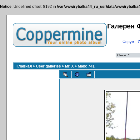
Notice
: Undefined offset: 8192 in
/var/www/rybalka44_ru_usr/data/www/rybalka44
Галерея 
Форум
::
С
Главная
>
User galleries
>
Mr. X
>
Макс 741