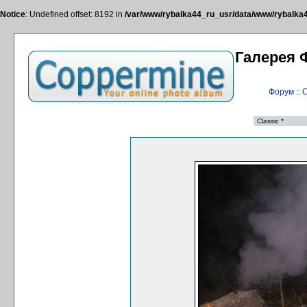
Notice
: Undefined offset: 8192 in
/var/www/rybalka44_ru_usr/data/www/rybalka44
Галерея 
Форум
::
С