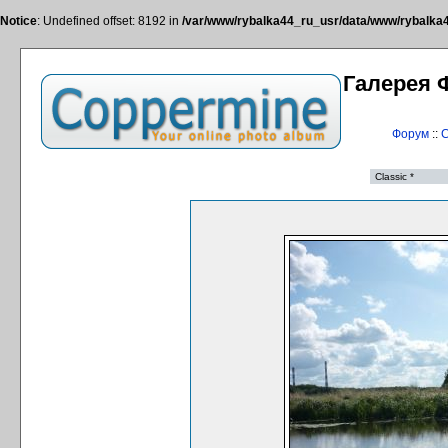
Notice
: Undefined offset: 8192 in
/var/www/rybalka44_ru_usr/data/www/rybalka44
Галерея 
Форум
::
С