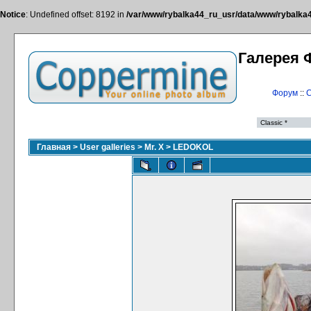
Notice
: Undefined offset: 8192 in
/var/www/rybalka44_ru_usr/data/www/rybalka44
Галерея 
Форум
::
С
Главная
>
User galleries
>
Mr. X
>
LEDOKOL