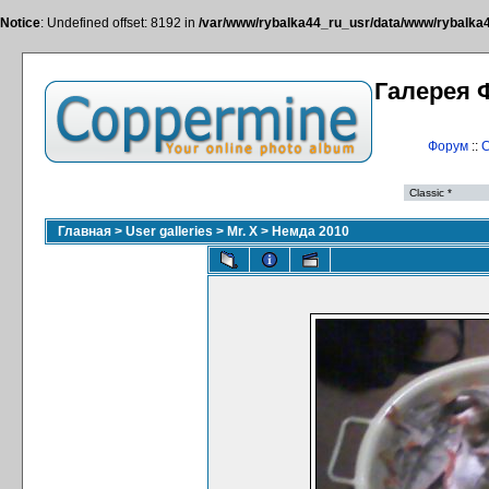
Notice
: Undefined offset: 8192 in
/var/www/rybalka44_ru_usr/data/www/rybalka44
Галерея 
Форум
::
С
Главная
>
User galleries
>
Mr. X
>
Немда 2010