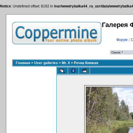
Notice
: Undefined offset: 8192 in
/var/www/rybalka44_ru_usr/data/www/rybalka44
Галерея 
Форум
::
С
Главная
>
User galleries
>
Mr. X
>
Речка Княжая