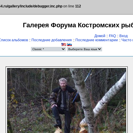
.ru/gallery/include/debugger.inc.php
on line
112
Галерея Форума Костромских ры
Домой
::
FAQ
::
Вход
Список альбомов
::
Последние добавления
::
Последние комментарии
::
Часто