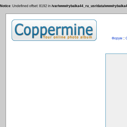
Notice
: Undefined offset: 8192 in
/var/www/rybalka44_ru_usr/data/www/rybalka44
Форум
::