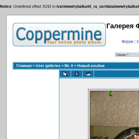
Notice
: Undefined offset: 8192 in
/var/www/rybalka44_ru_usr/data/www/rybalka44
Галерея 
Форум
::
С
Главная
>
User galleries
>
Mr. X
>
Новый альбом