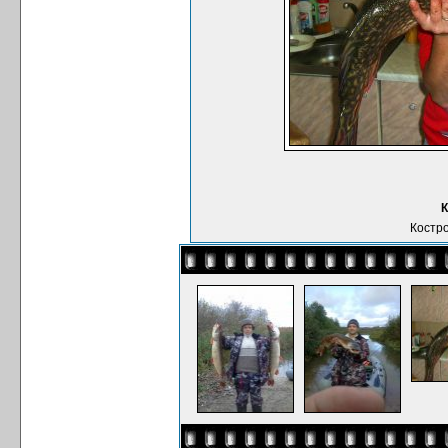
К
Костро