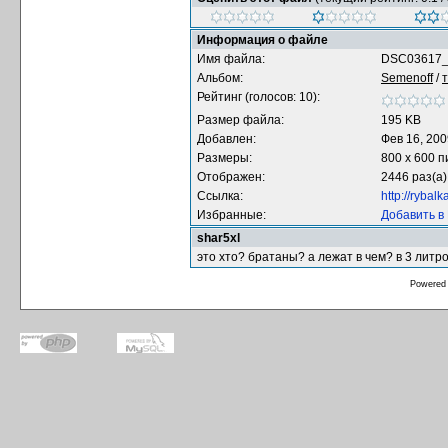
Информация о файле
Имя файла:
DSC03617_
Альбом:
Semenoff
/
Рейтинг (голосов: 10):
Размер файла:
195 KB
Добавлен:
Фев 16, 200
Размеры:
800 x 600 
Отображен:
2446 раз(а)
Ссылка:
http://rybal
Избранные:
Добавить в
shar5xl
это хто? братаны? а лежат в чем? в 3 литр
Powered