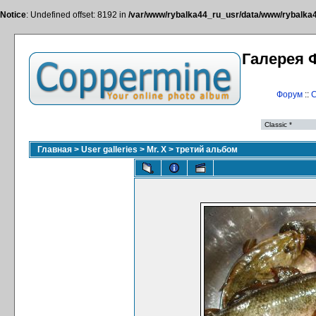
Notice
: Undefined offset: 8192 in
/var/www/rybalka44_ru_usr/data/www/rybalka44
Галерея 
Форум
::
С
Главная
>
User galleries
>
Mr. X
>
третий альбом