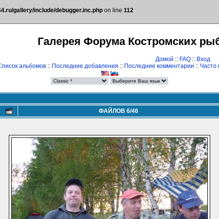
.ru/gallery/include/debugger.inc.php
on line
112
Галерея Форума Костромских ры
Домой
::
FAQ
::
Вход
Список альбомов
::
Последние добавления
::
Последние комментарии
::
Часто
ФАЙЛОВ 6/46