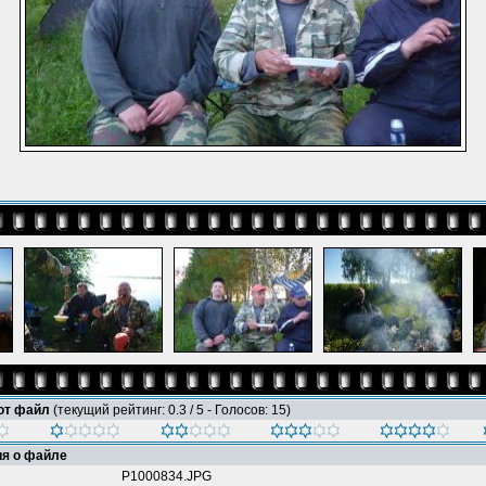
тот файл
(текущий рейтинг: 0.3 / 5 - Голосов: 15)
я о файле
P1000834.JPG