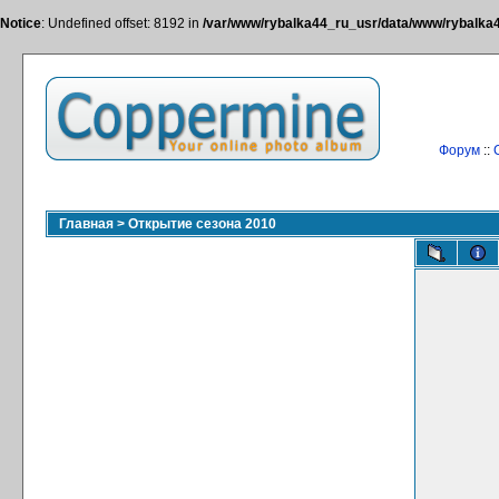
Notice
: Undefined offset: 8192 in
/var/www/rybalka44_ru_usr/data/www/rybalka44
Форум
::
Главная
>
Открытие сезона 2010