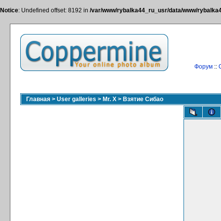
Notice
: Undefined offset: 8192 in
/var/www/rybalka44_ru_usr/data/www/rybalka44
Форум
::
Главная
>
User galleries
>
Mr. X
>
Взятие Сибао