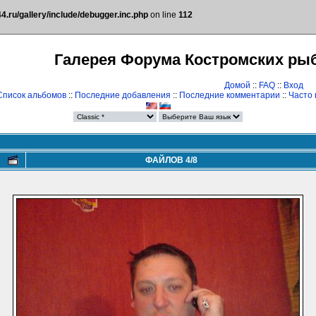
.ru/gallery/include/debugger.inc.php
on line
112
Галерея Форума Костромских ры
Домой
::
FAQ
::
Вход
Список альбомов
::
Последние добавления
::
Последние комментарии
::
Часто
ФАЙЛОВ 4/8