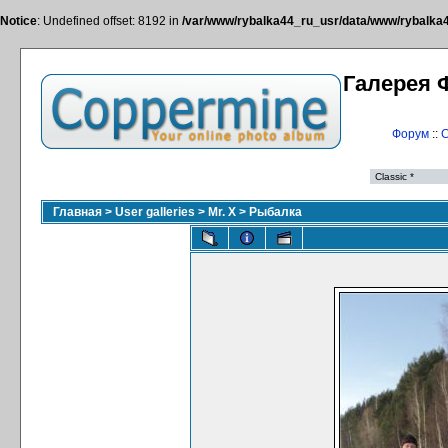
Notice
: Undefined offset: 8192 in
/var/www/rybalka44_ru_usr/data/www/rybalka44
Галерея 
Форум
::
С
Главная
>
User galleries
>
Mr. X
>
Рыбалка