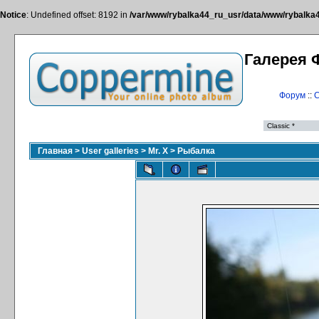
Notice
: Undefined offset: 8192 in
/var/www/rybalka44_ru_usr/data/www/rybalka44
Галерея 
Форум
::
С
Главная
>
User galleries
>
Mr. X
>
Рыбалка