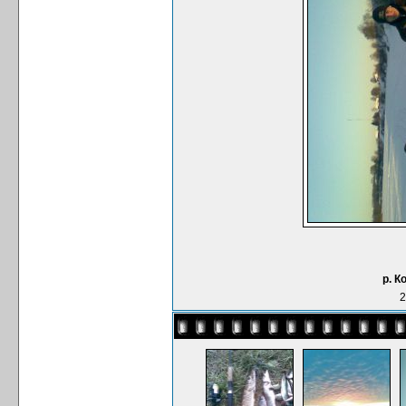
р. К
2