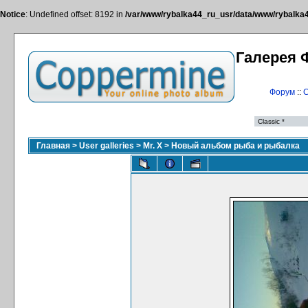
Notice
: Undefined offset: 8192 in
/var/www/rybalka44_ru_usr/data/www/rybalka44
Галерея 
Форум
::
С
Главная
>
User galleries
>
Mr. X
>
Новый альбом рыба и рыбалка