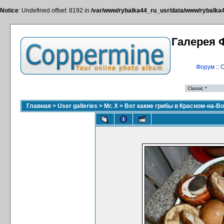
Notice
: Undefined offset: 8192 in
/var/www/rybalka44_ru_usr/data/www/rybalka44
Галерея 
Форум
::
С
Главная
>
User galleries
>
Mr. X
>
Вот какие грибы в Красном-на-Во