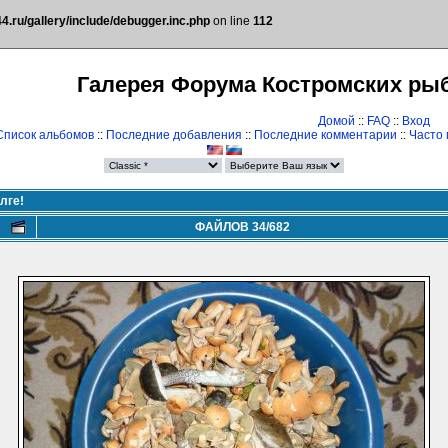
.ru/gallery/include/debugger.inc.php
on line
112
Галерея Форума Костромских ры
Домой
::
FAQ
::
Вход
Список альбомов
::
Последние добавления
::
Последние комментарии
::
Часто
лге!
ФАЙЛОВ 34/682