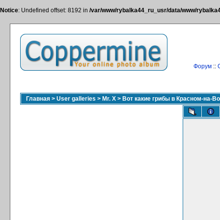
Notice
: Undefined offset: 8192 in
/var/www/rybalka44_ru_usr/data/www/rybalka44
Форум
::
Главная
>
User galleries
>
Mr. X
>
Вот какие грибы в Красном-на-Во