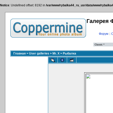
Notice
: Undefined offset: 8192 in
/var/www/rybalka44_ru_usr/data/www/rybalka44
Галерея 
Форум
::
С
Главная
>
User galleries
>
Mr. X
>
Рыбалка