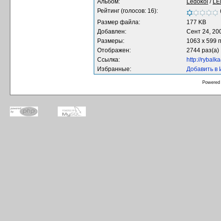
Альбом:
Ledokol
/
LE
Рейтинг (голосов: 16):
Размер файла:
177 KB
Добавлен:
Сент 24, 20
Размеры:
1063 x 599 
Отображен:
2744 раз(а)
Ссылка:
http://rybal
Избранные:
Добавить в
Powered