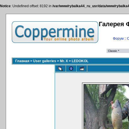
Notice
: Undefined offset: 8192 in
/var/www/rybalka44_ru_usr/data/www/rybalka44
Галерея 
Форум
::
С
Главная
>
User galleries
>
Mr. X
>
LEDOKOL