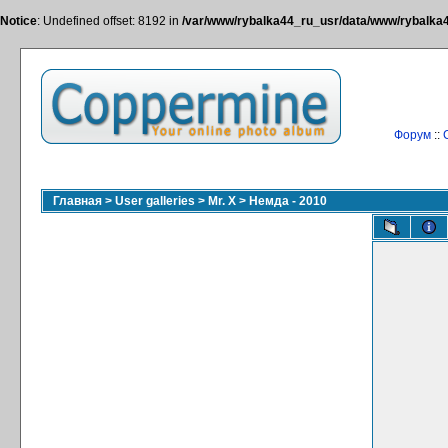
Notice
: Undefined offset: 8192 in
/var/www/rybalka44_ru_usr/data/www/rybalka44
Форум
::
Главная
>
User galleries
>
Mr. X
>
Немда - 2010