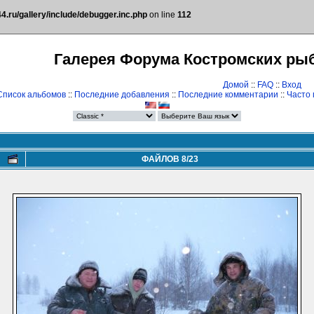
.ru/gallery/include/debugger.inc.php
on line
112
Галерея Форума Костромских ры
Домой
::
FAQ
::
Вход
Список альбомов
::
Последние добавления
::
Последние комментарии
::
Часто
ФАЙЛОВ 8/23