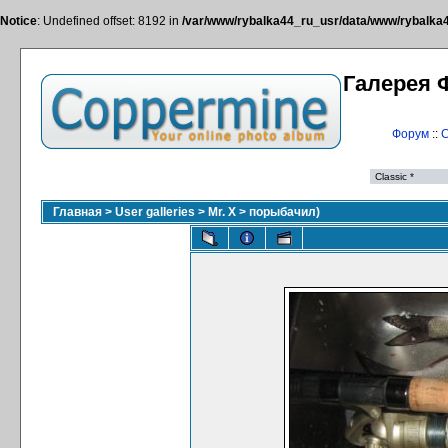
Notice
: Undefined offset: 8192 in
/var/www/rybalka44_ru_usr/data/www/rybalka44
Галерея 
Форум
::
С
Главная
>
User galleries
>
Mr. X
>
порыбачил)