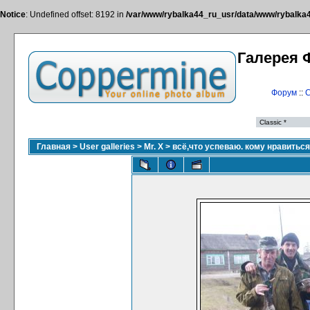
Notice
: Undefined offset: 8192 in
/var/www/rybalka44_ru_usr/data/www/rybalka44
Галерея 
Форум
::
С
Главная
>
User galleries
>
Mr. X
>
всё,что успеваю. кому нравитьс