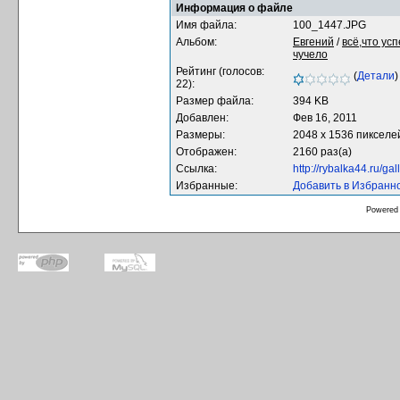
Информация о файле
Имя файла:
100_1447.JPG
Альбом:
Евгений
/
всё,что ус
чучело
Рейтинг (голосов:
(
Детали
)
22):
Размер файла:
394 KB
Добавлен:
Фев 16, 2011
Размеры:
2048 x 1536 пикселе
Отображен:
2160 раз(а)
Ссылка:
http://rybalka44.ru/g
Избранные:
Добавить в Избранн
Powered