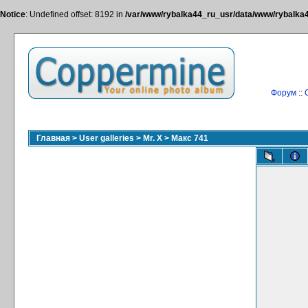
Notice
: Undefined offset: 8192 in
/var/www/rybalka44_ru_usr/data/www/rybalka44
Форум
::
Главная
>
User galleries
>
Mr. X
>
Макс 741