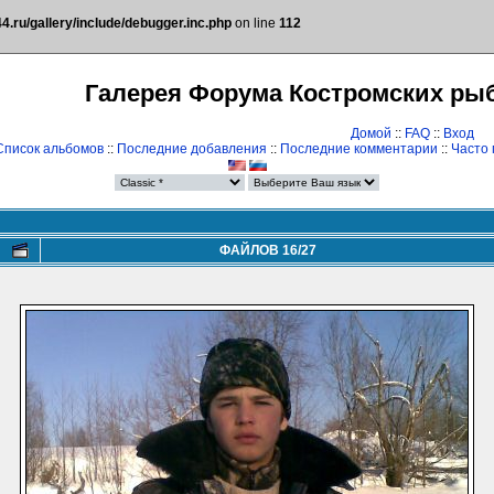
.ru/gallery/include/debugger.inc.php
on line
112
Галерея Форума Костромских ры
Домой
::
FAQ
::
Вход
Список альбомов
::
Последние добавления
::
Последние комментарии
::
Часто
ФАЙЛОВ 16/27