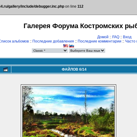
.ru/gallery/include/debugger.inc.php
on line
112
Галерея Форума Костромских ры
Домой
::
FAQ
::
Вход
Список альбомов
::
Последние добавления
::
Последние комментарии
::
Часто
ФАЙЛОВ 6/14