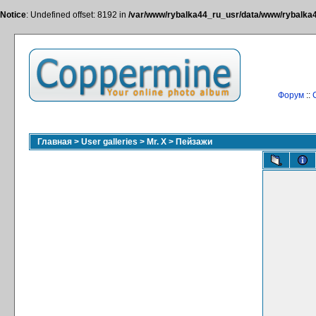
Notice
: Undefined offset: 8192 in
/var/www/rybalka44_ru_usr/data/www/rybalka44
Форум
::
Главная
>
User galleries
>
Mr. X
>
Пейзажи