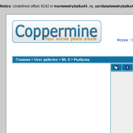
Notice
: Undefined offset: 8192 in
/var/www/rybalka44_ru_usr/data/www/rybalka44
Форум
::
Главная
>
User galleries
>
Mr. X
>
Рыбалка