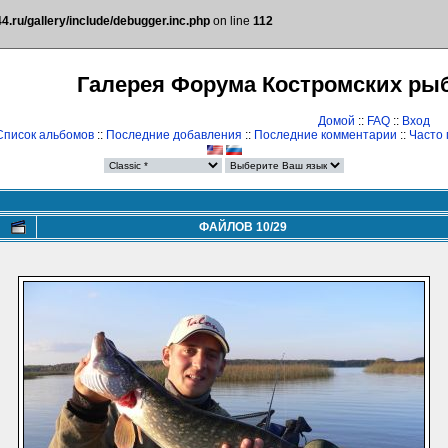
.ru/gallery/include/debugger.inc.php
on line
112
Галерея Форума Костромских ры
Домой
::
FAQ
::
Вход
Список альбомов
::
Последние добавления
::
Последние комментарии
::
Часто
ФАЙЛОВ 10/29