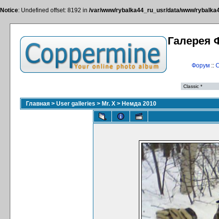
Notice
: Undefined offset: 8192 in
/var/www/rybalka44_ru_usr/data/www/rybalka44
Галерея 
Форум
::
С
Главная
>
User galleries
>
Mr. X
>
Немда 2010