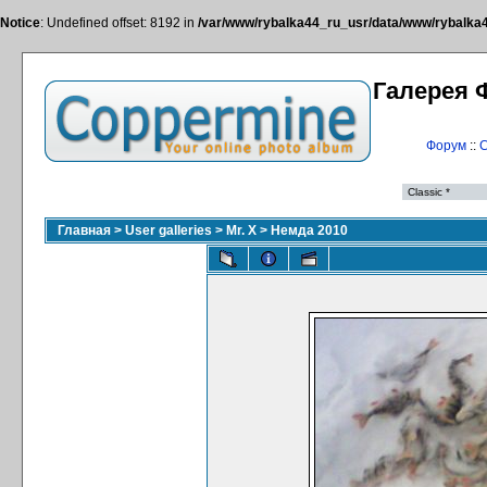
Notice
: Undefined offset: 8192 in
/var/www/rybalka44_ru_usr/data/www/rybalka44
Галерея 
Форум
::
С
Главная
>
User galleries
>
Mr. X
>
Немда 2010