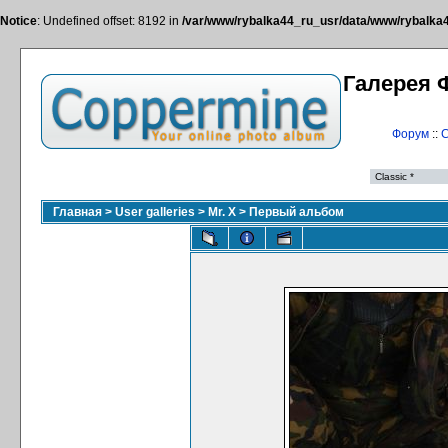
Notice
: Undefined offset: 8192 in
/var/www/rybalka44_ru_usr/data/www/rybalka44
Галерея 
Форум
::
С
Главная
>
User galleries
>
Mr. X
>
Первый альбом