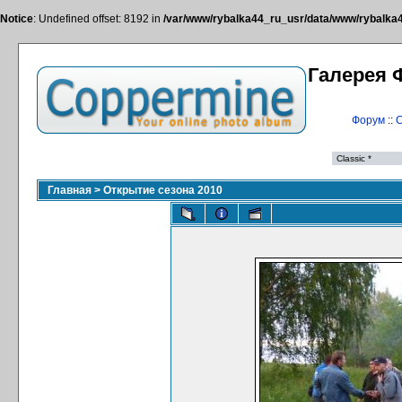
Notice
: Undefined offset: 8192 in
/var/www/rybalka44_ru_usr/data/www/rybalka44
Галерея 
Форум
::
С
Главная
>
Открытие сезона 2010