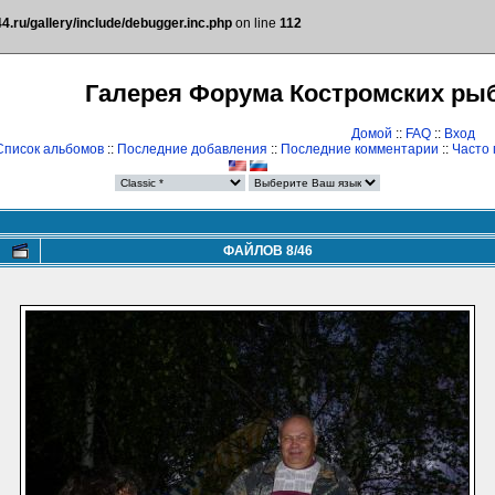
.ru/gallery/include/debugger.inc.php
on line
112
Галерея Форума Костромских ры
Домой
::
FAQ
::
Вход
Список альбомов
::
Последние добавления
::
Последние комментарии
::
Часто
ФАЙЛОВ 8/46