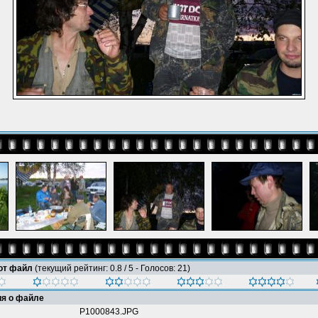
тот файл
(текущий рейтинг: 0.8 / 5 - Голосов: 21)
я о файле
P1000843.JPG