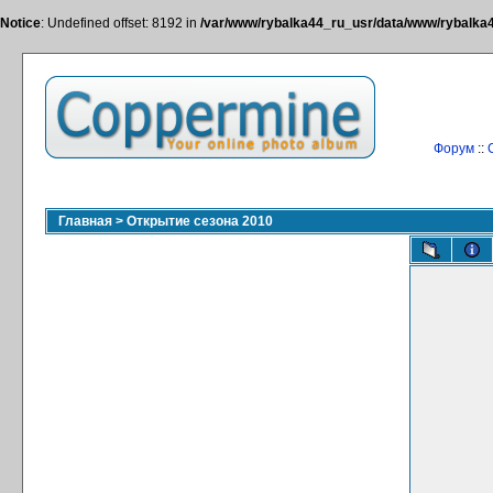
Notice
: Undefined offset: 8192 in
/var/www/rybalka44_ru_usr/data/www/rybalka44
Форум
::
Главная
>
Открытие сезона 2010