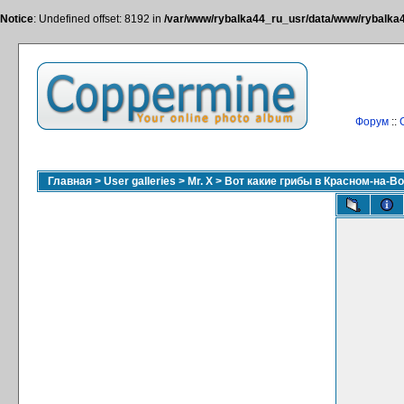
Notice
: Undefined offset: 8192 in
/var/www/rybalka44_ru_usr/data/www/rybalka44
Форум
::
Главная
>
User galleries
>
Mr. X
>
Вот какие грибы в Красном-на-Во