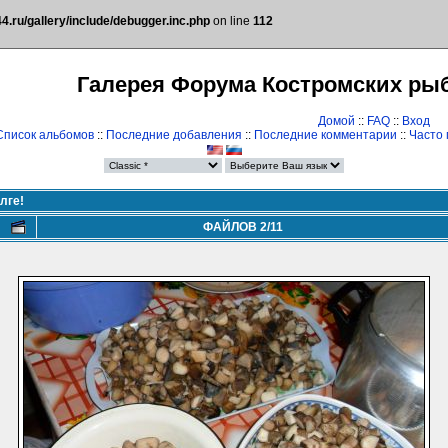
.ru/gallery/include/debugger.inc.php
on line
112
Галерея Форума Костромских ры
Домой
::
FAQ
::
Вход
Список альбомов
::
Последние добавления
::
Последние комментарии
::
Часто
лге!
ФАЙЛОВ 2/11