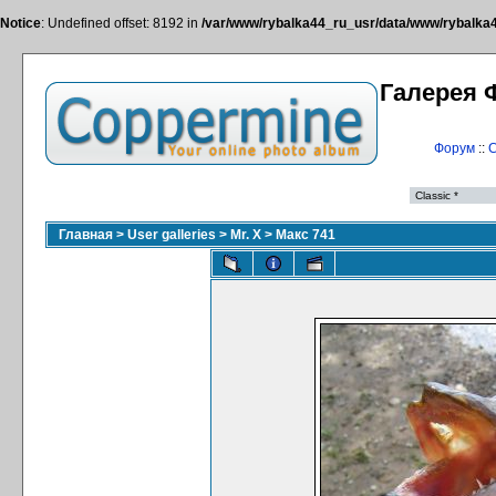
Notice
: Undefined offset: 8192 in
/var/www/rybalka44_ru_usr/data/www/rybalka44
Галерея 
Форум
::
С
Главная
>
User galleries
>
Mr. X
>
Макс 741