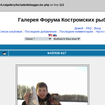
.ru/gallery/include/debugger.inc.php
on line
112
Галерея Форума Костромских ры
Домой
::
FAQ
::
Вход
Список альбомов
::
Последние добавления
::
Последние комментарии
::
Часто
ФАЙЛОВ 8/27