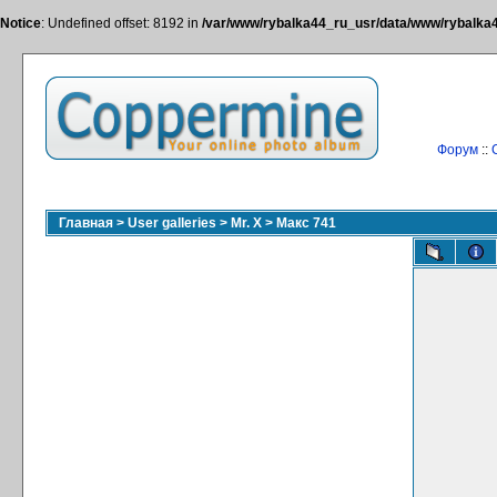
Notice
: Undefined offset: 8192 in
/var/www/rybalka44_ru_usr/data/www/rybalka44
Форум
::
Главная
>
User galleries
>
Mr. X
>
Макс 741